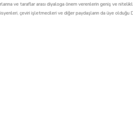
rlarına ve taraflar arası diyaloga önem verenlerin geniş ve nitelikl
yenleri, çeviri işletmecileri ve diğer paydaşların da üye olduğu D