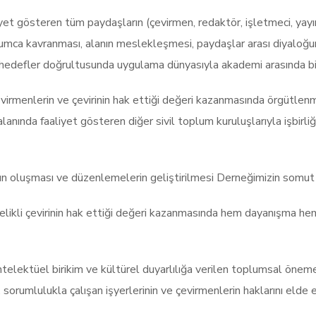
yet gösteren tüm paydaşların (çevirmen, redaktör, işletmeci, yayın
lumca kavranması, alanın meslekleşmesi, paydaşlar arası diyaloğun
u hedefler doğrultusunda uygulama dünyasıyla akademi arasında bi
çevirmenlerin ve çevirinin hak ettiği değeri kazanmasında örgütle
anında faaliyet gösteren diğer sivil toplum kuruluşlarıyla işbirli
ın oluşması ve düzenlemelerin geliştirilmesi Derneğimizin somut ö
itelikli çevirinin hak ettiği değeri kazanmasında hem dayanışma 
ği entelektüel birikim ve kültürel duyarlılığa verilen toplumsal öne
, sorumlulukla çalışan işyerlerinin ve çevirmenlerin haklarını elde 