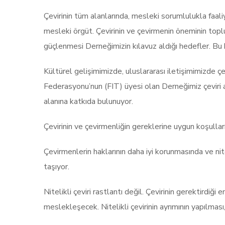
Çevirinin tüm alanlarında, mesleki sorumlulukla faali
mesleki örgüt. Çevirinin ve çevirmenin öneminin top
güçlenmesi Derneğimizin kılavuz aldığı hedefler. B
Kültürel gelişimimizde, uluslararası iletişimimizde 
Federasyonu’nun (FIT) üyesi olan Derneğimiz çeviri al
alanına katkıda bulunuyor.
Çevirinin ve çevirmenliğin gereklerine uygun koşullar
Çevirmenlerin haklarının daha iyi korunmasında ve n
taşıyor.
Nitelikli çeviri rastlantı değil. Çevirinin gerektirdi
meslekleşecek. Nitelikli çevirinin ayrımının yapılması