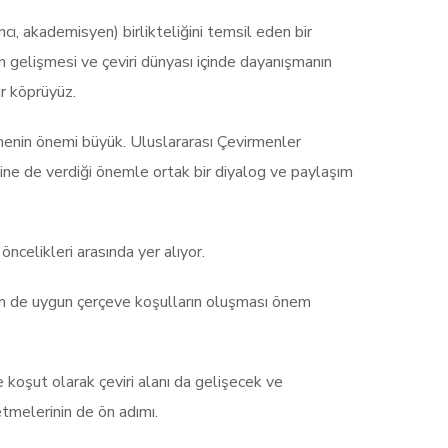
cı, akademisyen) birlikteliğini temsil eden bir
 gelişmesi ve çeviri dünyası içinde dayanışmanın
r köprüyüz.
nmenin önemi büyük. Uluslararası Çevirmenler
ğine de verdiği önemle ortak bir diyalog ve paylaşım
ncelikleri arasında yer alıyor.
hem de uygun çerçeve koşulların oluşması önem
me koşut olarak çeviri alanı da gelişecek ve
etmelerinin de ön adımı.