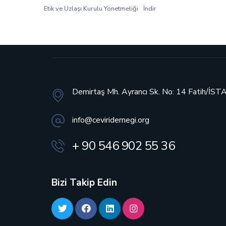
Etik ve Uzlaşı Kurulu Yönetmeliği
İndir
Demirtaş Mh. Ayrancı Sk. No: 14
Fatih/İS
info@ceviridernegi.org
+ 90 546 902 55 36
Bizi Takip Edin