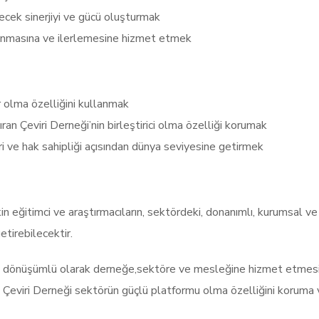
lecek sinerjiyi ve gücü oluşturmak
lanmasına ve ilerlemesine hizmet etmek
 olma özelliğini kullanmak
ıran Çeviri Derneği’nin birleştirici olma özelliği korumak
ri ve hak sahipliği açısından dünya seviyesine getirmek
in eğitimci ve araştırmacıların, sektördeki, donanımlı, kurumsal ve
tirebilecektir.
la dönüşümlü olarak derneğe,sektöre ve mesleğine hizmet etmes
an Çeviri Derneği sektörün güçlü platformu olma özelliğini koruma 