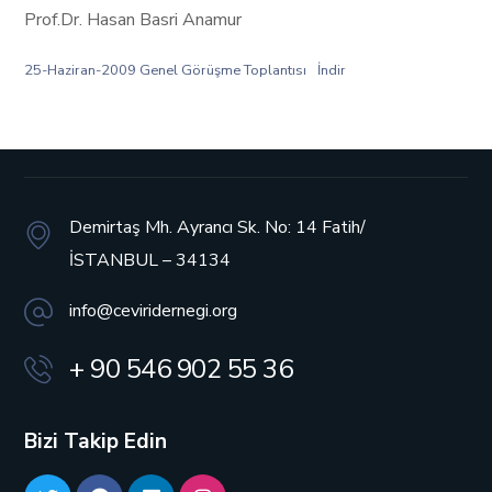
Prof.Dr. Hasan Basri Anamur
25-Haziran-2009 Genel Görüşme Toplantısı
İndir
Demirtaş Mh. Ayrancı Sk. No: 14
Fatih/
İSTANBUL – 34134
info@ceviridernegi.org
+ 90 546 902 55 36
Bizi Takip Edin