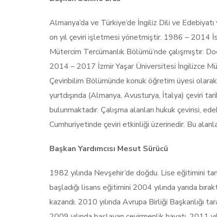
Almanya’da ve Türkiye’de İngiliz Dili ve Edebiyat
on yıl çeviri işletmesi yönetmiştir. 1986 – 2014 İ
Mütercim Tercümanlık Bölümü’nde çalışmıştır. Doçe
2014 – 2017 İzmir Yaşar Üniversitesi İngilizce M
Çeviribilim Bölümünde konuk öğretim üyesi olarak d
yurtdışında (Almanya, Avusturya, İtalya) çeviri tari
bulunmaktadır. Çalışma alanları hukuk çevirisi, edebi
Cumhuriyetinde çeviri etkinliği üzerinedir. Bu alanl
Başkan Yardımcısı Mesut Sürücü
1982 yılında Nevşehir’de doğdu. Lise eğitimini t
başladığı lisans eğitimini 2004 yılında yarıda bırak
kazandı. 2010 yılında Avrupa Birliği Başkanlığı ta
2009 yılında başlayan çevirmenlik hayatı, 2011 yıl