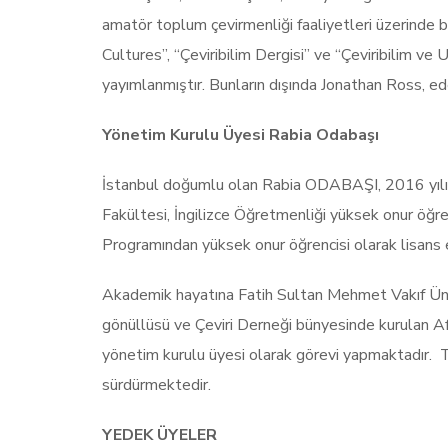
amatör toplum çevirmenliği faaliyetleri üzerinde 
Cultures”, “Çeviribilim Dergisi” ve “Çeviribilim ve
yayımlanmıştır. Bunların dışında Jonathan Ross, ede
Yönetim Kurulu Üyesi Rabia Odabaşı
İstanbul doğumlu olan Rabia ODABAŞI, 2016 yılınd
Fakültesi, İngilizce Öğretmenliği yüksek onur öğr
Programından yüksek onur öğrencisi olarak lisans 
Akademik hayatına Fatih Sultan Mehmet Vakıf Üni
gönüllüsü ve Çeviri Derneği bünyesinde kurulan 
yönetim kurulu üyesi olarak görevi yapmaktadır. Top
sürdürmektedir.
YEDEK ÜYELER