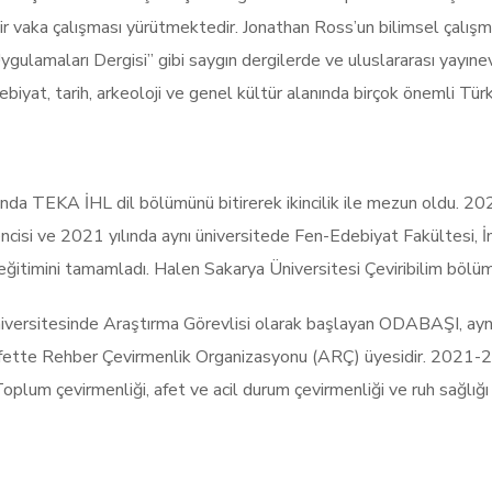
bir vaka çalışması yürütmektedir. Jonathan Ross’un bilimsel çalı
 Uygulamaları Dergisi” gibi saygın dergilerde ve uluslararası yayıne
biyat, tarih, arkeoloji ve genel kültür alanında birçok önemli Türk
a TEKA İHL dil bölümünü bitirerek ikincilik ile mezun oldu. 202
encisi ve 2021 yılında aynı üniversitede Fen-Edebiyat Fakültesi, 
eğitimini tamamladı. Halen Sakarya Üniversitesi Çeviribilim bölü
versitesinde Araştırma Görevlisi olarak başlayan ODABAŞI, ayn
Afette Rehber Çevirmenlik Organizasyonu (ARÇ) üyesidir. 2021
lum çevirmenliği, afet ve acil durum çevirmenliği ve ruh sağlığı ç