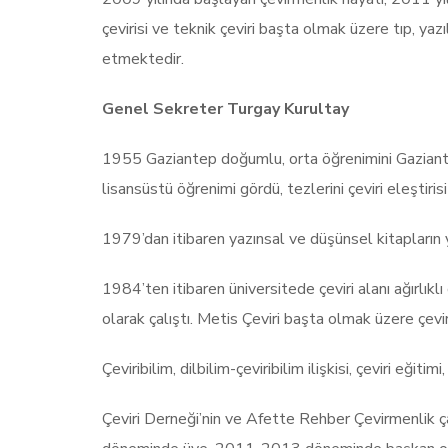
çevirisi ve teknik çeviri başta olmak üzere tıp, yaz
etmektedir.
Genel Sekreter Turgay Kurultay
1955 Gaziantep doğumlu, orta öğrenimini Gaziantep
lisansüstü öğrenimi gördü, tezlerini çeviri eleştiris
1979’dan itibaren yazınsal ve düşünsel kitapların y
1984’ten itibaren üniversitede çeviri alanı ağırlık
olarak çalıştı. Metis Çeviri başta olmak üzere çeviri
Çeviribilim, dilbilim-çeviribilim ilişkisi, çeviri eğit
Çeviri Derneği’nin ve Afette Rehber Çevirmenlik ç