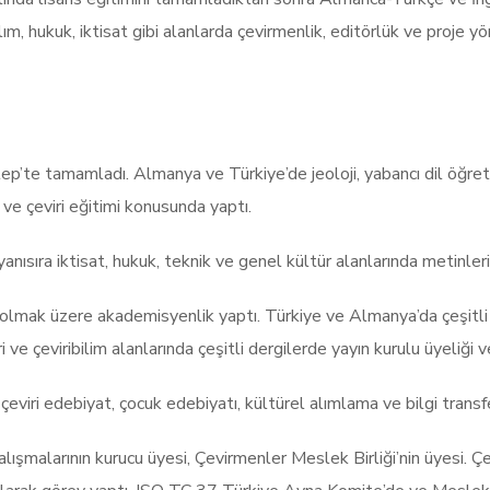
ılım, hukuk, iktisat gibi alanlarda çevirmenlik, editörlük ve proje 
’te tamamladı. Almanya ve Türkiye’de jeoloji, yabancı dil öğretm
i ve çeviri eğitimi konusunda yaptı.
anısıra iktisat, hukuk, teknik ve genel kültür alanlarında metinleri
lı olmak üzere akademisyenlik yaptı. Türkiye ve Almanya’da çeşitli
 ve çeviribilim alanlarında çeşitli dergilerde yayın kurulu üyeliği 
imi, çeviri edebiyat, çocuk edebiyatı, kültürel alımlama ve bilgi trans
alışmalarının kurucu üyesi, Çevirmenler Meslek Birliği’nin üyesi