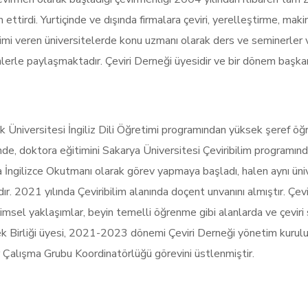
ttirdi. Yurtiçinde ve dışında firmalara çeviri, yerelleştirme, makine
ğitimi veren üniversitelerde konu uzmanı olarak ders ve seminerle
nlerle paylaşmaktadır. Çeviri Derneği üyesidir ve bir dönem başkan
iversitesi İngiliz Dili Öğretimi programından yüksek şeref öğre
de, doktora eğitimini Sakarya Üniversitesi Çeviribilim programı
 İngilizce Okutmanı olarak görev yapmaya başladı, halen aynı ün
. 2021 yılında Çeviribilim alanında doçent unvanını almıştır. Çevir
bilimsel yaklaşımlar, beyin temelli öğrenme gibi alanlarda ve çevir
k Birliği üyesi, 2021-2023 dönemi Çeviri Derneği yönetim kurulu 
 Çalışma Grubu Koordinatörlüğü görevini üstlenmiştir.