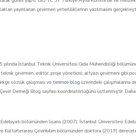
ak görev yaptı. ISO TC 37 Türkiye Ayna Komite’de ve Mesleki 
akları yayınlanan çevirmen yeterliliklerinin yazılmasını gerçekl
5 yılında İstanbul Teknik Üniversitesi Gıda Mühendisliği bölümü
da teknik çevirmen, editör, proje yöneticisi, altyazı çevirmeni gibi
ürkçe sözlük çalışması ve
terimce blog
üzerindeki çalışmalarına
viri Derneği Blog sayfası koordinatörlüğünü üstlenmiştir. Daha f
ve Edebiyatı bölümünden lisans (2007), İstanbul Üniversitesi Ede
r ve Kültürlerarası Çeviribilim bölümünden doktora (2019) derecel