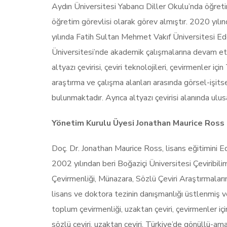
Aydın Üniversitesi Yabancı Diller Okulu’nda öğreti
öğretim görevlisi olarak görev almıştır. 2020 yılı
yılında Fatih Sultan Mehmet Vakıf Üniversitesi E
Üniversitesi’nde akademik çalışmalarına devam etmek
altyazı çevirisi, çeviri teknolojileri, çevirmenler iç
araştırma ve çalışma alanları arasında görsel-işitsel me
bulunmaktadır. Ayrıca altyazı çevirisi alanında ulus
Yönetim Kurulu Üyesi Jonathan Maurice Ross
Doç. Dr. Jonathan Maurice Ross, lisans eğitimini 
2002 yılından beri Boğaziçi Üniversitesi Çeviribi
Çevirmenliği, Münazara, Sözlü Çeviri Araştırmaları
lisans ve doktora tezinin danışmanlığı üstlenmiş ve
toplum çevirmenliği, uzaktan çeviri, çevirmenler için
sözlü çeviri, uzaktan çeviri, Türkiye’de gönüllü-am