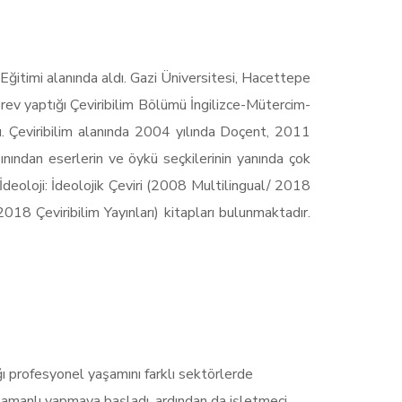
 Eğitimi alanında aldı. Gazi Üniversitesi, Hacettepe
örev yaptığı Çeviribilim Bölümü İngilizce-Mütercim-
tı. Çeviribilim alanında 2004 yılında Doçent, 2011
zınından eserlerin ve öykü seçkilerinin yanında çok
İdeoloji: İdeolojik Çeviri (2008 Multilingual/ 2018
018 Çeviribilim Yayınları) kitapları bulunmaktadır.
ı profesyonel yaşamını farklı sektörlerde
zamanlı yapmaya başladı, ardından da işletmeci