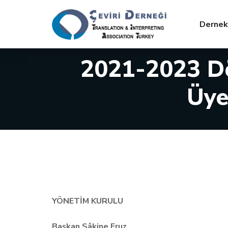
Dernek
2021-2023 D
Üye
YÖNETİM KURULU
Başkan Sâkine Eruz