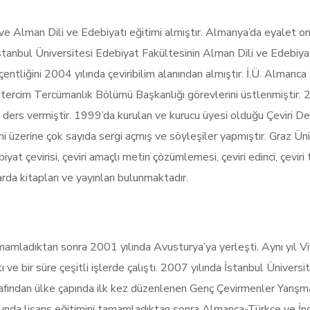
ı ve Alman Dili ve Edebiyatı eğitimi almıştır. Almanya’da eyalet
stanbul Üniversitesi Edebiyat Fakültesinin Alman Dili ve Edebiyat
ntliğini 2004 yılında çeviribilim alanından almıştır. İ.Ü. Almanc
ütercim Tercümanlık Bölümü Başkanlığı görevlerini üstlenmiştir.
ers vermiştir. 1999’da kurulan ve kurucu üyesi olduğu Çeviri Dern
hi üzerine çok sayıda sergi açmış ve söyleşiler yapmıştır. Graz Üni
yat çevirisi, çeviri amaçlı metin çözümlemesi, çeviri edinci, çeviri
arda kitapları ve yayınları bulunmaktadır.
amamladıktan sonra 2001 yılında Avusturya’ya yerleşti. Aynı yıl 
tı ve bir süre çeşitli işlerde çalıştı. 2007 yılında İstanbul Üniver
rafından ülke çapında ilk kez düzenlenen Genç Çevirmenler Yarışma
ında lisans eğitimini tamamladıktan sonra Almanca-Türkçe ve İngili