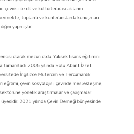
 çevirisi ile dil ve kültürlerarası aktarım
r vermekte, toplantı ve konferanslarda konuşmacı
lığını yapmıştır.
ncisi olarak mezun oldu. Yüksek lisans eğitimini
nda tamamladı. 2005 yılında Bolu Abant İzzet
iversitede İngilizce Mütercim ve Tercümanlık
i eğitimi, çeviri sosyolojisi, çeviride meslekleşme,
i sektörüne yönelik araştırmalar ve çalışmalar
üyesidir. 2021 yılında Çeviri Derneği bünyesinde