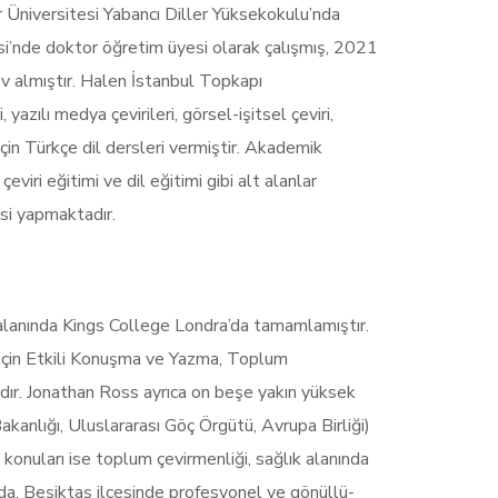
r Üniversitesi Yabancı Diller Yüksekokulu’nda
esi’nde doktor öğretim üyesi olarak çalışmış, 2021
v almıştır. Halen İstanbul Topkapı
zılı medya çevirileri, görsel-işitsel çeviri,
ar için Türkçe dil dersleri vermiştir. Akademik
 çeviri eğitimi ve dil eğitimi gibi alt alanlar
isi yapmaktadır.
 alanında Kings College Londra’da tamamlamıştır.
r için Etkili Konuşma ve Yazma, Toplum
adır. Jonathan Ross ayrıca on beşe yakın yüksek
akanlığı, Uluslararası Göç Örgütü, Avrupa Birliği)
ma konuları ise toplum çevirmenliği, sağlık alanında
anda, Beşiktaş ilçesinde profesyonel ve gönüllü-