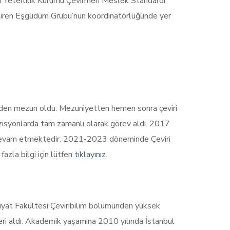
Yeterlilik Kurumu Çevirmen Meslek Standardı
eştiren Eşgüdüm Grubu’nun koordinatörlüğünde yer
nden mezun oldu. Mezuniyetten hemen sonra çeviri
 pozisyonlarda tam zamanlı olarak görev aldı. 2017
 devam etmektedir. 2021-2023 döneminde Çeviri
azla bilgi için lütfen
tıklayınız
.
biyat Fakültesi Çeviribilim bölümünden yüksek
eri aldı. Akademik yaşamına 2010 yılında İstanbul