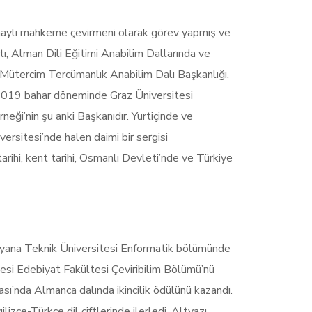
 onaylı mahkeme çevirmeni olarak görev yapmış ve
ı, Alman Dili Eğitimi Anabilim Dallarında ve
a Mütercim Tercümanlık Anabilim Dalı Başkanlığı,
 2019 bahar döneminde Graz Üniversitesi
eği’nin şu anki Başkanıdır. Yurtiçinde ve
versitesi’nde halen daimi bir sergisi
 tarihi, kent tarihi, Osmanlı Devleti’nde ve Türkiye
Viyana Teknik Üniversitesi Enformatik bölümünde
sitesi Edebiyat Fakültesi Çeviribilim Bölümü’nü
sı’nda Almanca dalında ikincilik ödülünü kazandı.
zce-Türkçe dil çiftlerinde ilerledi. Altyazı