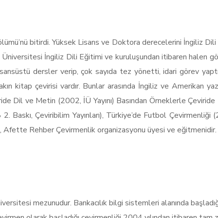
lümü’nü bitirdi. Yüksek Lisans ve Doktora derecelerini İngiliz Dili
Üniversitesi İngiliz Dili Eğitimi ve kuruluşundan itibaren halen g
lisansüstü dersler verip, çok sayıda tez yönetti, idari görev yap
akın kitap çevirisi vardır. Bunlar arasında İngiliz ve Amerikan ya
ride Dil ve Metin (2002, İÜ Yayını) Basından Örneklerle Çeviride 
 Baskı, Çeviribilim Yayınları), Türkiye’de Futbol Çevirmenliği (2
i, Afette Rehber Çevirmenlik organizasyonu üyesi ve eğitmenidir.
ersitesi mezunudur. Bankacılık bilgi sistemleri alanında başladığ
virmen olarak başladığı çevirmenliği 2004 yılından itibaren tam 