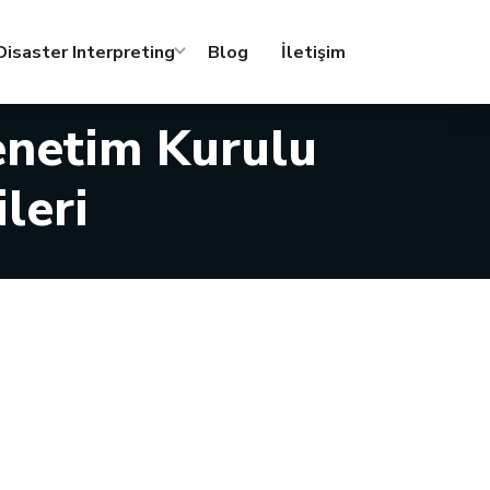
isaster Interpreting
Blog
İletişim
netim Kurulu
leri