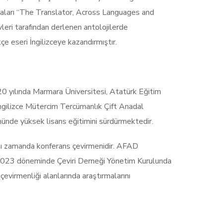
şmaları “The Translator, Across Languages and
vleri tarafından derlenen antolojilerde
çe eseri İngilizceye kazandırmıştır.
0 yılında Marmara Üniversitesi, Atatürk Eğitim
İngilizce Mütercim Tercümanlık Çift Anadal
münde yüksek lisans eğitimini sürdürmektedir.
ı zamanda konferans çevirmenidir. AFAD
-2023 döneminde Çeviri Derneği Yönetim Kurulunda
evirmenliği alanlarında araştırmalarını