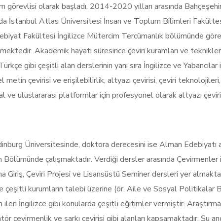
m görevlisi olarak başladı. 2014-2020 yılları arasında Bahçeşehi
nda İstanbul Atlas Üniversitesi İnsan ve Toplum Bilimleri Fakült
debiyat Fakültesi İngilizce Mütercim Tercümanlık bölümünde göre
tedir. Akademik hayatı süresince çeviri kuramları ve teknikleri, ya
in Türkçe gibi çeşitli alan derslerinin yanı sıra İngilizce ve Yabancıl
tin çevirisi ve erişilebilirlik, altyazı çevirisi, çeviri teknolojileri,
al ve uluslararası platformlar için profesyonel olarak altyazı çevir
Edinburg Üniversitesinde, doktora derecesini ise Alman Edebiyatı
lim Bölümünde çalışmaktadır. Verdiği dersler arasında Çevirmenle
na Giriş, Çeviri Projesi ve Lisansüstü Seminer dersleri yer almakt
 çeşitli kurumların talebi üzerine (ör. Aile ve Sosyal Politikalar B
 ileri İngilizce gibi konularda çeşitli eğitimler vermiştir. Araştır
atör çevirmenlik ve şarkı çevirisi gibi alanları kapsamaktadır. Şu 