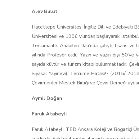
Alev Bulut
Hacettepe Üniversitesi İngiliz Dili ve Edebiyatı Bö
Üniversitesi ve 1996 yılından başlayarak İstanbul 
Tercümanlık Anabilim Dalı’nda çalıştı, lisans ve 
yılında Profesör oldu. Yazın ve yazın dışı 50’ye y
sayıda kültür ve turizm kitabı bulunmaktadır. Çevi
Siyasal Yayınevi), Tercüme Hatası!? (2015/ 2018 2.
Çevirmenler Meslek Birliği ve Çeviri Derneği üyes
Aymil Doğan
Faruk Atabeyli
Faruk Atabeyli, TED Ankara Koleji ve Boğaziçi Üniv
sürdürdü. Sektörel metin alanında önce serbest çe