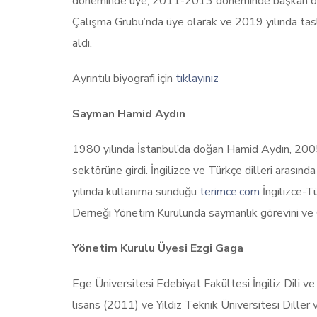
döneminde üye, 2011-2013 döneminde başkan olar
Çalışma Grubu’nda üye olarak ve 2019 yılında tasl
aldı.
Ayrıntılı biyografi için
tıklayınız
Sayman Hamid Aydın
1980 yılında İstanbul’da doğan Hamid Aydın, 200
sektörüne girdi. İngilizce ve Türkçe dilleri arasın
yılında kullanıma sunduğu
terimce.com
İngilizce-T
Derneği Yönetim Kurulunda saymanlık görevini ve Çe
Yönetim Kurulu Üyesi Ezgi Gaga
Ege Üniversitesi Edebiyat Fakültesi İngiliz Dili 
lisans (2011) ve Yıldız Teknik Üniversitesi Dille