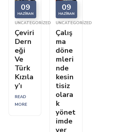
09
09
HAZIRAN
HAZIRAN
UNCATEGORIZED
UNCATEGORIZED
Çeviri
Çalış
Dern
ma
eği
döne
Ve
mleri
Türk
nde
Kızıla
kesin
y’ı
tisiz
olara
READ
k
MORE
yönet
imde
yer