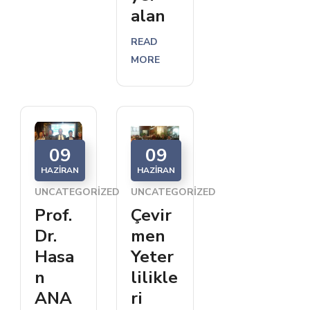
alan
READ
MORE
09
09
HAZIRAN
HAZIRAN
UNCATEGORIZED
UNCATEGORIZED
Prof.
Çevir
Dr.
men
Hasa
Yeter
n
lilikle
ANA
ri