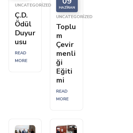
09
UNCATEGORIZED
HAZIRAN
Ç.D.
UNCATEGORIZED
Ödül
Toplu
Duyur
m
usu
Çevir
menli
READ
ği
MORE
Eğiti
mi
READ
MORE