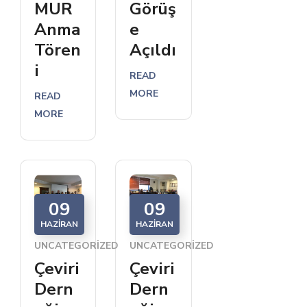
MUR
Görüş
Anma
e
Tören
Açıldı
i
READ
MORE
READ
MORE
09
09
HAZIRAN
HAZIRAN
UNCATEGORIZED
UNCATEGORIZED
Çeviri
Çeviri
Dern
Dern