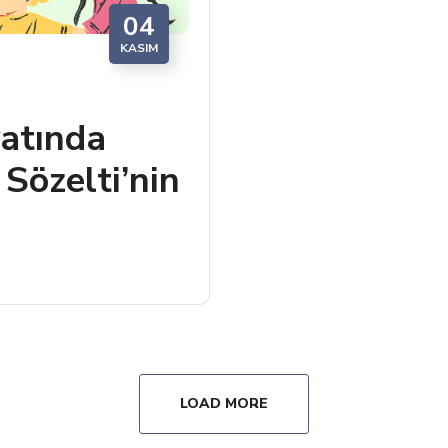
04
KASIM
yatında
Sözelti’nin
LOAD MORE