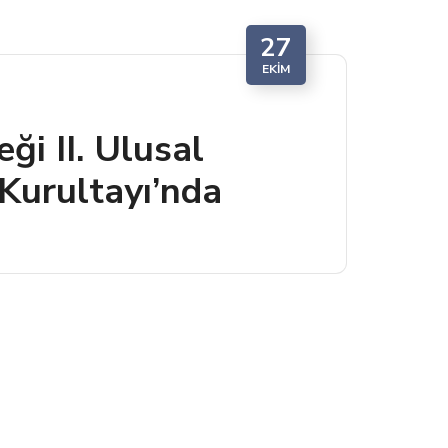
27
EKIM
ği II. Ulusal
 Kurultayı’nda