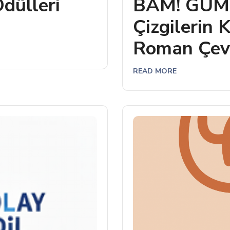
Ödülleri
BAM! GÜM! 
Çizgilerin K
Roman Çevi
READ MORE