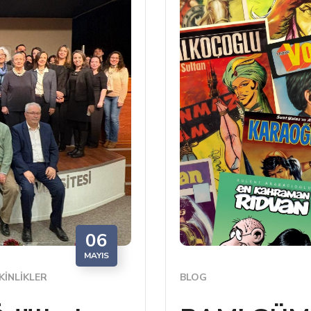
06
MAYIS
KINLIKLER
BLOG