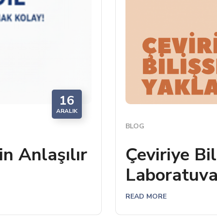
16
ARALIK
BLOG
in Anlaşılır
Çeviriye Bi
Laboratuv
READ MORE