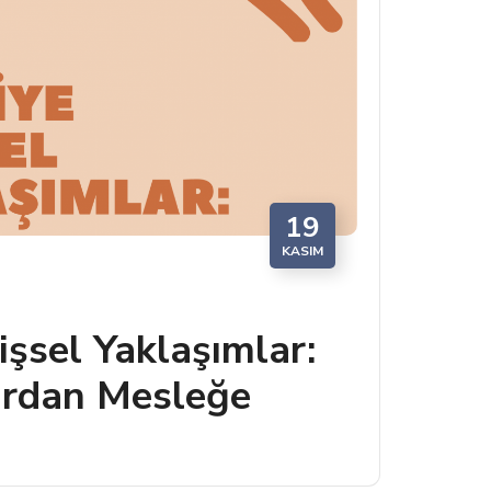
19
KASIM
lişsel Yaklaşımlar:
ardan Mesleğe