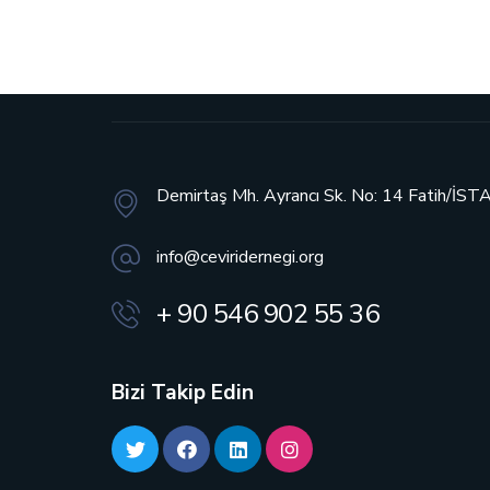
Demirtaş Mh. Ayrancı Sk. No: 14
Fatih/İS
info@ceviridernegi.org
+ 90 546 902 55 36
Bizi Takip Edin