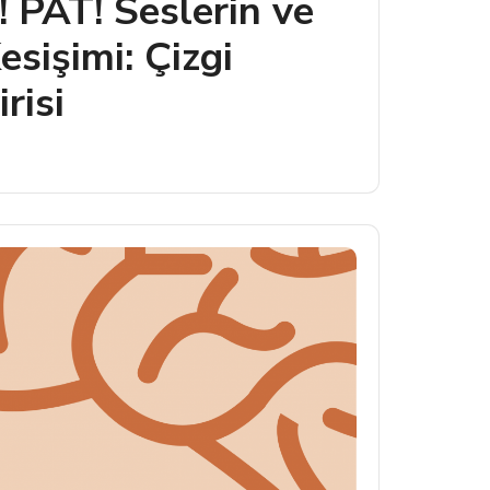
PAT! Seslerin ve
esişimi: Çizgi
risi