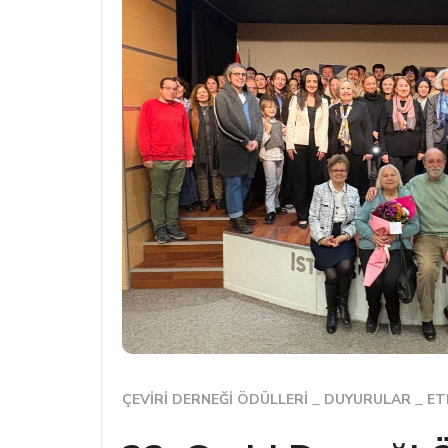
ÇEVIRI DERNEĞI ÖDÜLLERI
DUYURULAR
ET