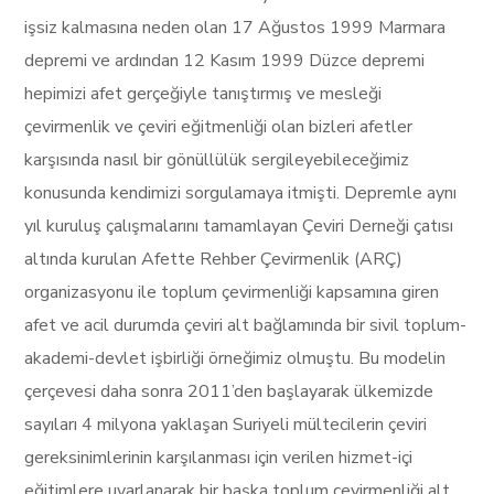
işsiz kalmasına neden olan 17 Ağustos 1999 Marmara
depremi ve ardından 12 Kasım 1999 Düzce depremi
hepimizi afet gerçeğiyle tanıştırmış ve mesleği
çevirmenlik ve çeviri eğitmenliği olan bizleri afetler
karşısında nasıl bir gönüllülük sergileyebileceğimiz
konusunda kendimizi sorgulamaya itmişti. Depremle aynı
yıl kuruluş çalışmalarını tamamlayan Çeviri Derneği çatısı
altında kurulan Afette Rehber Çevirmenlik (ARÇ)
organizasyonu ile toplum çevirmenliği kapsamına giren
afet ve acil durumda çeviri alt bağlamında bir sivil toplum-
akademi-devlet işbirliği örneğimiz olmuştu. Bu modelin
çerçevesi daha sonra 2011’den başlayarak ülkemizde
sayıları 4 milyona yaklaşan Suriyeli mültecilerin çeviri
gereksinimlerinin karşılanması için verilen hizmet-içi
eğitimlere uyarlanarak bir başka toplum çevirmenliği alt