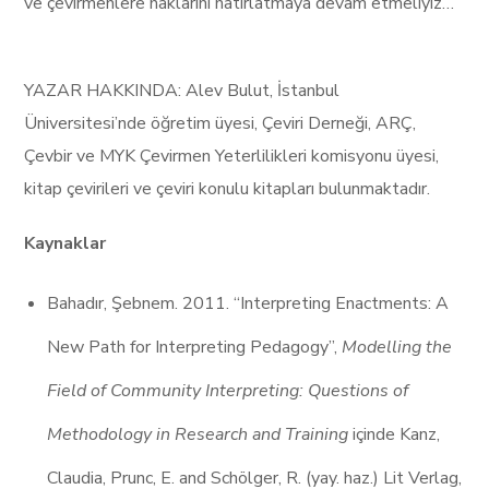
ve çevirmenlere haklarını hatırlatmaya devam etmeliyiz…
YAZAR HAKKINDA: Alev Bulut, İstanbul
Üniversitesi’nde öğretim üyesi, Çeviri Derneği, ARÇ,
Çevbir ve MYK Çevirmen Yeterlilikleri komisyonu üyesi,
kitap çevirileri ve çeviri konulu kitapları bulunmaktadır.
Kaynaklar
Bahadır, Şebnem. 2011. “Interpreting Enactments: A
New Path for Interpreting Pedagogy”,
Modelling the
Field of Community Interpreting: Questions of
Methodology in Research and Training
içinde Kanz,
Claudia, Prunc, E. and Schölger, R. (yay. haz.) Lit Verlag,