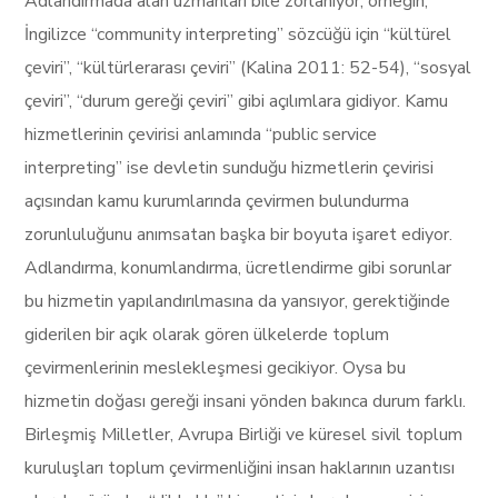
Adlandırmada alan uzmanları bile zorlanıyor, örneğin,
İngilizce “community interpreting” sözcüğü için “kültürel
çeviri”, “kültürlerarası çeviri” (Kalina 2011: 52-54), “sosyal
çeviri”, “durum gereği çeviri” gibi açılımlara gidiyor. Kamu
hizmetlerinin çevirisi anlamında “public service
interpreting” ise devletin sunduğu hizmetlerin çevirisi
açısından kamu kurumlarında çevirmen bulundurma
zorunluluğunu anımsatan başka bir boyuta işaret ediyor.
Adlandırma, konumlandırma, ücretlendirme gibi sorunlar
bu hizmetin yapılandırılmasına da yansıyor, gerektiğinde
giderilen bir açık olarak gören ülkelerde toplum
çevirmenlerinin meslekleşmesi gecikiyor. Oysa bu
hizmetin doğası gereği insani yönden bakınca durum farklı.
Birleşmiş Milletler, Avrupa Birliği ve küresel sivil toplum
kuruluşları toplum çevirmenliğini insan haklarının uzantısı