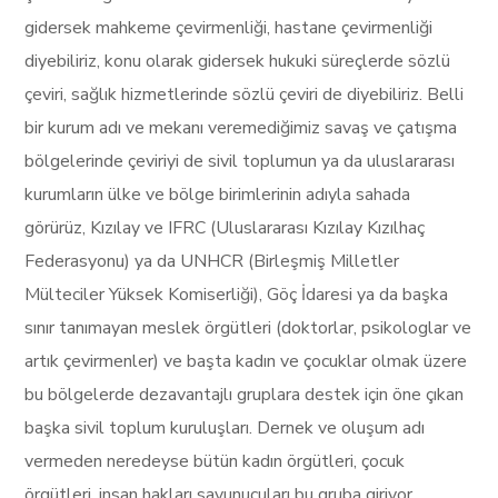
gidersek mahkeme çevirmenliği, hastane çevirmenliği
diyebiliriz, konu olarak gidersek hukuki süreçlerde sözlü
çeviri, sağlık hizmetlerinde sözlü çeviri de diyebiliriz. Belli
bir kurum adı ve mekanı veremediğimiz savaş ve çatışma
bölgelerinde çeviriyi de sivil toplumun ya da uluslararası
kurumların ülke ve bölge birimlerinin adıyla sahada
görürüz, Kızılay ve IFRC (Uluslararası Kızılay Kızılhaç
Federasyonu) ya da UNHCR (Birleşmiş Milletler
Mülteciler Yüksek Komiserliği), Göç İdaresi ya da başka
sınır tanımayan meslek örgütleri (doktorlar, psikologlar ve
artık çevirmenler) ve başta kadın ve çocuklar olmak üzere
bu bölgelerde dezavantajlı gruplara destek için öne çıkan
başka sivil toplum kuruluşları. Dernek ve oluşum adı
vermeden neredeyse bütün kadın örgütleri, çocuk
örgütleri, insan hakları savunucuları bu gruba giriyor…