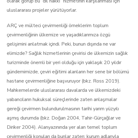
olarak görüp bu “dil hakkı” hizmetinin karşılanması için
uluslararası projeler yürütüyorlar.
ARÇ ve mülteci çevirmenliği örneklerim toplum
çevirmenliğinin ülkemize ve yaşadıklarımıza özgü
gelişimini anlatmak içindi. Peki, bunun dışında ne var
elimizde? Sağlık hizmetlerinin çevirisi de ülkemizin sağlık
turizminde önemli bir yeri olduğu için yaklaşık 20 yıldır
gündemimizde, çeviri eğitimi alanların her sene bir bölümü
hastane çevirmenliğine başvuruyor (bkz. Ross 2019).
Mahkemelerde uluslararası davalarda ve ülkemizdeki
yabancıların hukuksal süreçlerinde zaten anlaşmalar
gereği çevirmen bulundurulmasının tarihi yarım yüzyılı
aşmış durumda (bkz. Doğan 2004, Tahir-Gürçağlar ve
Diriker 2004). Alanyazınında yer alan temel toplum
çevirmenliği konuları da bunlar zaten: kurum adlarıyla