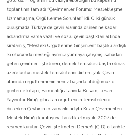
götürdü. Programını bu yazıya eklediğim bu kapsamlı
toplantının tam adı “Çevirmenler Forumu: Meslekleşme,
Uzmanlaşma, Örgütlenme Sorunları” idi. O iki günlük
buluşmada Türkiye’de çeviri alanında bilinen ne kadar
adlandırma varsa yazılı ve sözlü çeviri başlıkları altında
sıralamış, “Mesleki Örgütlenme Girişimleri” başlıklı ardışık
iki oturumda mesleği ayrımlaştırmaya çalışmış, sahadan
gelen çevirmen, işletmeci, dernek temsilcisi başta olmak
üzere bütün meslek temsilcilerini dinlemiştik. Çeviri
alanında örgütlenmenin henüz başında olduğumuz o
günlerde kitap çevirmenliği alanında Besam, İlesam,
Yayıncılar Birliği gibi alan örgütlerinin temsilcilerini
dinlerken Çevbir’in (o zamanki adıyla Kitap Çevirmenleri
Meslek Birliği) kuruluşuna tanıklık etmiştik. 2007’de
resmen kurulan Çeviri İşletmeleri Derneği (ÇİD) o tarihte