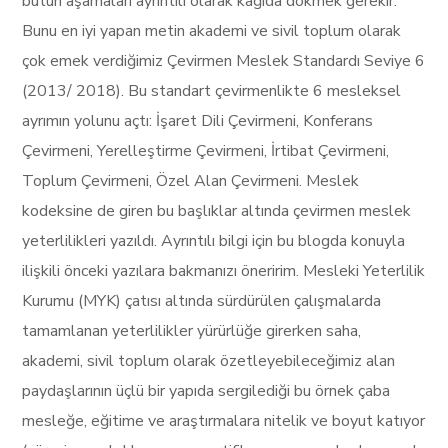
bütün aşamaları ayrıntılı olarak kağıda dökmek gerekir.
Bunu en iyi yapan metin akademi ve sivil toplum olarak
çok emek verdiğimiz Çevirmen Meslek Standardı Seviye 6
(2013/ 2018). Bu standart çevirmenlikte 6 mesleksel
ayrımın yolunu açtı: İşaret Dili Çevirmeni, Konferans
Çevirmeni, Yerelleştirme Çevirmeni, İrtibat Çevirmeni,
Toplum Çevirmeni, Özel Alan Çevirmeni. Meslek
kodeksine de giren bu başlıklar altında çevirmen meslek
yeterlilikleri yazıldı. Ayrıntılı bilgi için bu blogda konuyla
ilişkili önceki yazılara bakmanızı öneririm. Mesleki Yeterlilik
Kurumu (MYK) çatısı altında sürdürülen çalışmalarda
tamamlanan yeterlilikler yürürlüğe girerken saha,
akademi, sivil toplum olarak özetleyebileceğimiz alan
paydaşlarının üçlü bir yapıda sergilediği bu örnek çaba
mesleğe, eğitime ve araştırmalara nitelik ve boyut katıyor