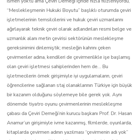
ismen yoktu ama Çeviri Derneği içinde hızla filizleniyordu,
“Meslekleşmenin Hukuki Boyutu” başlıklı oturumda çeviri
işletmelerinin temsilcilerini ve hukuk çeviri uzmanlarını
ağırlayarak teknik çeviri olarak adlandırılan resmi belge ve
uzmanlık alanı metin çevirisi sektörünün meslekleşme
gereksinimini dinlemiştik; mesleğin kahrını çeken
çevirmenler adına, kendileri de çevirmenlikle işe başlamış
olan çeviri işletmesi sahiplerinden hem de… Bu
işletmecilerin örnek girişimiyle iyi uygulamaların, çeviri
öğrencilerine sağlanan staj olanaklarının Türkiye için büyük
bir kazanım olduğunu söylemeye bile gerek yok. Aynı
dönemde tiyatro oyunu çevirmenlerinin meslekleşme
çabası da Çeviri Derneği’nin kurucu başkanı Prof. Dr. Hasan
Anamur’un girişimiyle ivme kazanmış, filmlerde, oyunlarda,
kitaplarda çevirmen adının yazılması “çevirmenin adı yok”