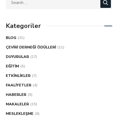
Kategoriler
BLOG
(31)
ÇEVIRI DERNEĞI ÖDÜLLERI
(11)
DUYURULAR
(27)
EĞITIM
(5)
ETKINLIKLER
(7)
FAALIYETLER
(4)
HABERLER
(5)
MAKALELER
(15)
MESLEKLEŞME
(8)