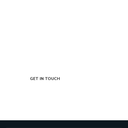
FIRST-CLASS FINANCE
Experts
GET IN TOUCH