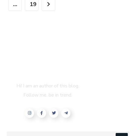
…
19
About Author
Hi! I am an author of this blog.
Follow me. be in trend.